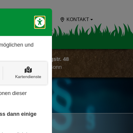
LEISTUNGEN
KONTAKT
Barrierefreiheits-Tools öff
rmöglichen und
Lessingstr. 48
53113 Bonn
Kartendienste
onen dieser
ass dann einige