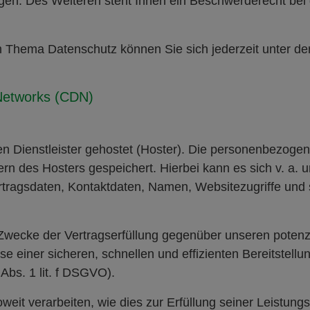
en. Des Weiteren steht Ihnen ein Beschwerderecht bei 
m Thema Datenschutz können Sie sich jederzeit unter 
 Networks (CDN)
n Dienstleister gehostet (Hoster). Die personenbezogen
rn des Hosters gespeichert. Hierbei kann es sich v. a.
ragsdaten, Kontaktdaten, Namen, Websitezugriffe und s
 Zwecke der Vertragserfüllung gegenüber unseren potenz
sse einer sicheren, schnellen und effizienten Bereitstel
 Abs. 1 lit. f DSGVO).
eit verarbeiten, wie dies zur Erfüllung seiner Leistungsp