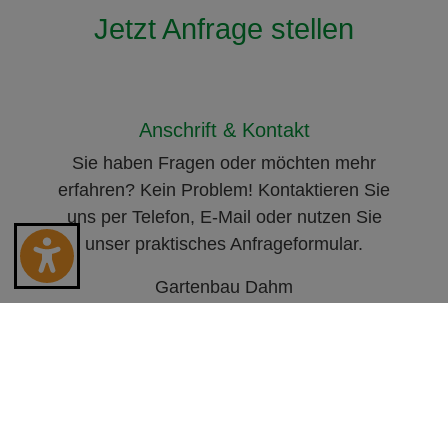
Jetzt Anfrage stellen
Anschrift & Kontakt
Sie haben Fragen oder möchten mehr
erfahren? Kein Problem! Kontaktieren Sie
uns per Telefon, E-Mail oder nutzen Sie
unser praktisches Anfrageformular.
Gartenbau Dahm
Lessingstr. 48
53113 Bonn
(02 28) 26 42 01
info@dahm-gartenbau.de