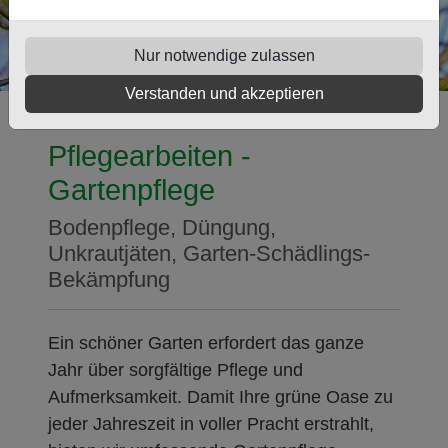
Nur notwendige zulassen
Verstanden und akzeptieren
Pflegearbeiten -
Gartenpflege
Bodenpflege, Düngung,
Unkrautjäten, Garten-Schädlings-
Bekämpfung
Ein schöner Garten erfordert das ganze
Jahr über sorgfältige Pflege und
Aufmerksamkeit. Damit Ihre grüne Oase zu
jeder Jahreszeit in voller Pracht erstrahlt,