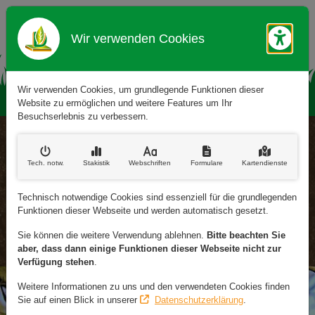
Wir verwenden Cookies
Barr
Wir verwenden Cookies, um grundlegende Funktionen dieser
Website zu ermöglichen und weitere Features um Ihr
Besuchserlebnis zu verbessern.
Rufen Sie uns an:
(02 28) 26 42 01
Tech. notw
.
Stakistik
Webschriften
Formulare
Kartendienste
Schreiben Sie uns:
Technisch notwendige Cookies sind essenziell für die grundlegenden
info@dahm-gartenbau.de
Funktionen dieser Webseite und werden automatisch gesetzt.
Lessingstr. 48
Sie können die weitere Verwendung ablehnen.
Bitte beachten Sie
53113 Bonn
aber, dass dann einige Funktionen dieser Webseite nicht zur
Verfügung stehen
.
Weitere Informationen zu uns und den verwendeten Cookies finden
Sie auf einen Blick in unserer
Datenschutzerklärung
.